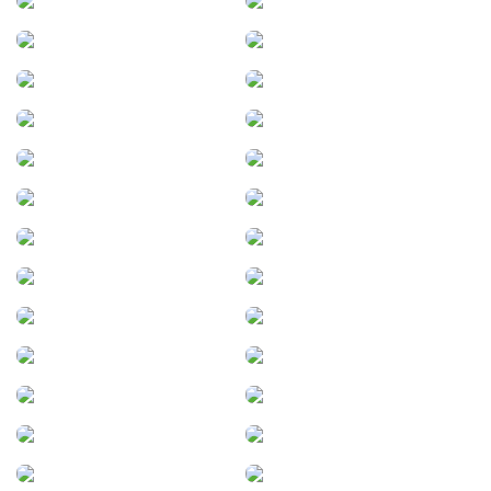
Fuentes
Funes
Gálvez
General Acha
General Alvear
General Baldissera
General Belgrano
General Cabrera
General Deheza
General Fernández Oro
General La Madrid
General Lagos
General Lavalle
General Levalle
General Pico
General Pueyrredón
General Ramí­rez
General Viamonte
Gobernador Maciá
Godoy Cruz
Granadero Baigorria
Gualeguaychú
Guatimozín
Guaymallén