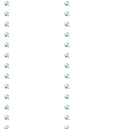
Santo Tomé (Corrientes)
Santo Tomé (Santa Fe)
Sauce Viejo
Seeber
Segui
Simoca
Sinsacate
Soldini
Speluzzi
Sunchales
Tafí­ del Valle
Tafí­ Viejo
Tandil
Ticino
Tilcara
Toay
Tornquist
Totoras
Tránsito
Trelew
Trenque Lauquen
Tres de Febrero
Tres Lomas
Ubajay
Ushuaia
Venado Tuerto