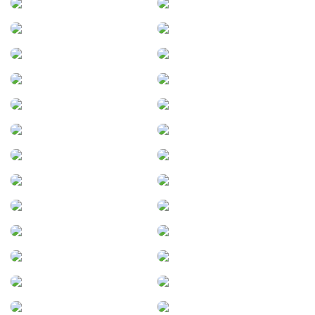
Las Breñas
Las Flores
Las Parejas
Lavalle
Libertador General San
Llambi Campbell
Martí­n
Loberia
Lobos
Lonquimay
Los Chañaritos
Los Molinos
Luján de Cuyo
Maggiolo
Malabrigo
Malagueño
Malargüe
Marcos Juárez
Marí­a Grande
Mattaldi
Mendiolaza
Mendoza
Mi Granja
Miguel Cané
Miramar de Ansenuza
Monte Buey
Montecarlo