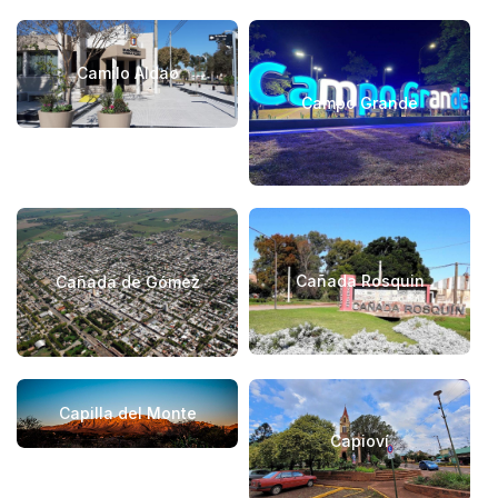
Camilo Aldao
Campo Grande
Cañada Rosquin
Cañada de Gómez
Capilla del Monte
Capioví­