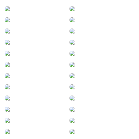
San Benito
San Carlos
San Carlos de Bariloche
San Carlos Sud
San Fernando del Valle
San Cayetano
de Catamarca
San Guillermo
San Jerónimo Sud
San José de la Esquina
San Justo
San Lorenzo
San Luis
San Martí­n de los Andes
San Miguel
San Miguel de Tucumán
San Miguel del Monte
San Salvador de Jujuy
San Vicente (Santa Fe)
Sanford
Santa Eufemia
Santa Fe
Santa Isabel
Santa María
Santa Sylvina