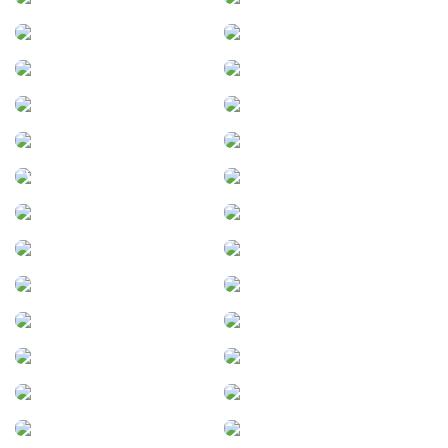
Viale
Vicente López
Vicuña Mackenna
Viedma
Villa Allende
Villa Ascasubi
Villa Carlos Paz
Villa Constitución
Villa de Maria de río seco
Villa de Merlo
Villa de Soto
Villa del Rosario
Villa El Chocón
Villa Eloisa
Villa Gobernador Galvez
Villa Huidobro
Villa Mirasol
Villa Parque Santa Ana
Villa Pehuenia
Villa San Justo
Moquehue
Villa Santa Rosa
Villaguay
Villarino
Winifreda