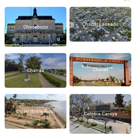
Chañar Ladeado
Chacabuco
Chovet
Charras
Colón (Entre Rí­os)
Colonia Caroya