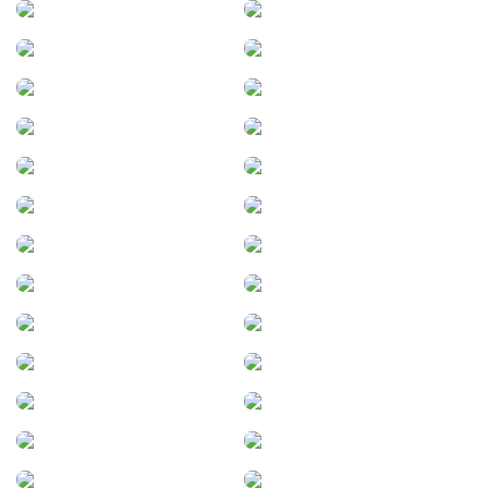
Puerto Esperanza
Puerto Libertad
Puerto Madryn
Quilino
Quilmes
Rafaela
Ramona
Rauch
Rawson
Rawson (Chubut)
Reconquista
Rí­o Cuarto
Rí­o Primero
Ricardone
Río Gallegos
Río Grande
Río Tercero
Rojas
Roldán
Rosario
Rosario de la Frontera
Saladillo
Salsacate
Salsipuedes
San Antonio de
San Antonio de Areco
Arredondo