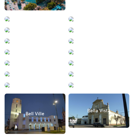
Alvear
Anisacate
Arequito
Arias
Armstrong
Arteaga
Ataliva
Avellaneda
Ayacucho
Bahí­a Blanca
Balcarce
Barranqueras
Basavilbaso
Bauer y Sigel
Bella Vista
Bell Ville