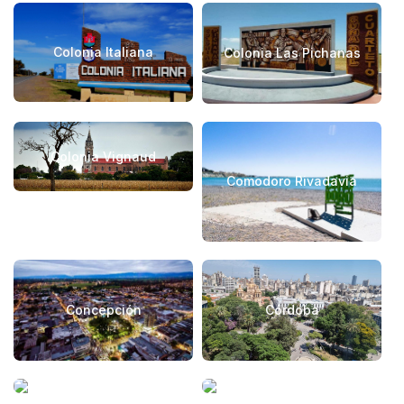
Colonia Italiana
Colonia Las Pichanas
Colonia Vignaud
Comodoro Rivadavia
Concepción
Córdoba
Coronel Domínguez
Coronel Pringles