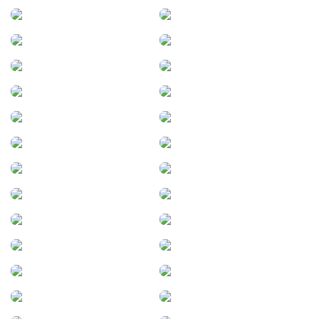
Hasenkamp
Huanchilla
Humberto Primo
Idiazábal
Instituciones
Ituzaingó
Jovita
Junín
Junín (Bs. As.)
Justiniano Posse
La Calera
La Carlota
La Falda
La Francia
La Paz
La Posta
La Puerta
La Punta
La Rioja
La Rubia
La Serranita
La Tordilla
Laborde
Laboulaye