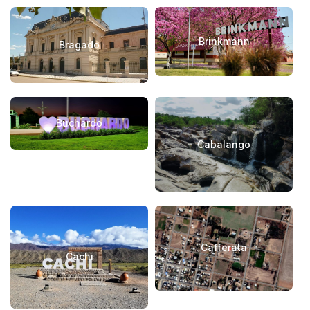
Brinkmann
Bragado
Buchardo
Cabalango
Cafferata
Cachi