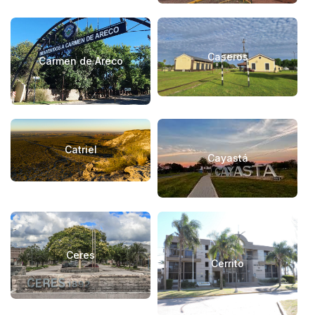
Caseros
Carmen de Areco
Catriel
Cayastá
Ceres
Cerrito