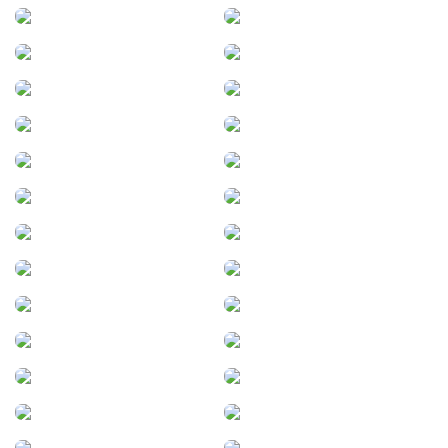
Corral de Bustos
Correa
Corrientes
Cosquín
Costa Sacate
Crespo
Curuzú Cuatiá
Darwin
Dean Funes
Del Campillo
Despeñaderos
Devoto
Doblas
Eduardo Castex
El Fortin
El Talar
El Tí­o
El Trébol
Eldorado
Escobar
Esperanza
Etruria
Firmat
Formosa
Fray Mamerto Esquiú
Freyre