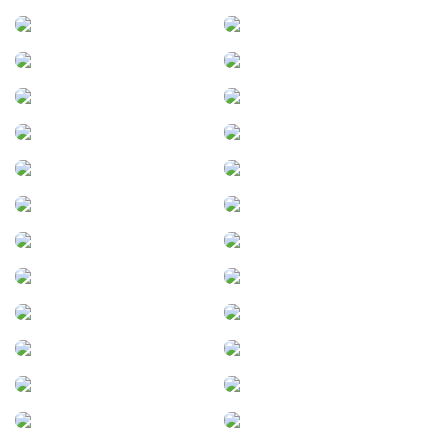
Monteros
Monterrico
Morteros
Neuquén
Nono
Oberá
Oliva
Oncativo
Oro Verde
Paraje Las Tunas
Paraná
Parera
Paso de los Libres
Pergamino
Picún Leufú
Piedra del Águila
Pilar
Pilar (Córdoba)
Piquillín
Plottier
Porteña
Posadas
Presidencia Roque
Pronunciamiento
Sáenz Peña