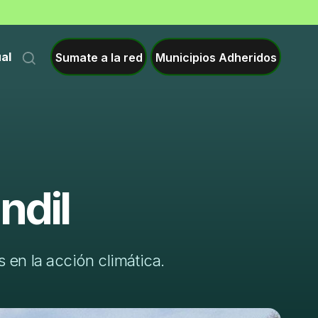
Sumate a la red
Municipios Adheridos
ual
ndil
 en la acción climática.