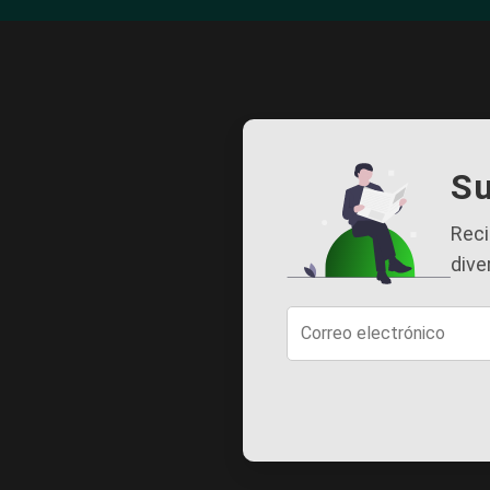
Su
Reci
dive