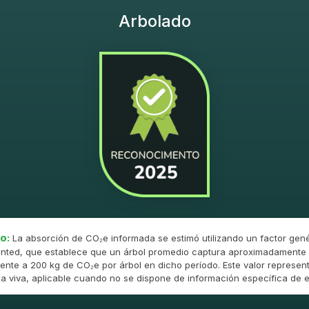
Arbolado
o:
La absorción de CO₂e informada se estimó utilizando un factor gené
nted, que establece que un árbol promedio captura aproximadamente 
ente a 200 kg de CO₂e por árbol en dicho período. Este valor represent
 viva, aplicable cuando no se dispone de información específica de e