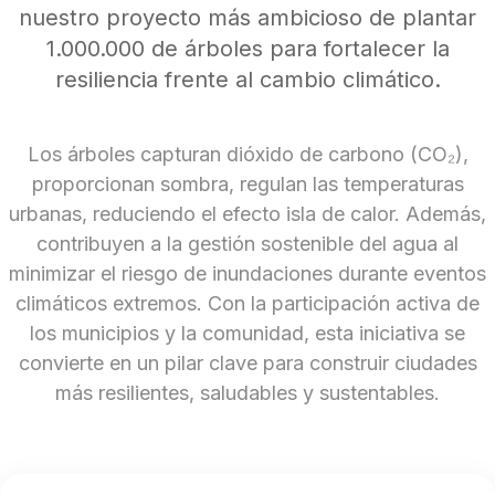
Campañas
nuestro proyecto más ambicioso de plantar
1.000.000 de árboles para fortalecer la
Arbolado
resiliencia frente al cambio climático.
Residuos
Proyectos
Los árboles capturan dióxido de carbono (CO₂),
Empleos Verdes Locales
proporcionan sombra, regulan las temperaturas
urbanas, reduciendo el efecto isla de calor. Además,
Edificios Municipales Energéticamente
contribuyen a la gestión sostenible del agua al
Sustentables
minimizar el riesgo de inundaciones durante eventos
climáticos extremos. Con la participación activa de
los municipios y la comunidad, esta iniciativa se
convierte en un pilar clave para construir ciudades
más resilientes, saludables y sustentables.