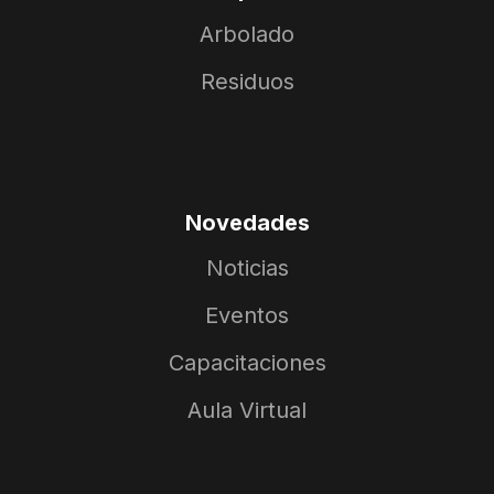
Arbolado
951
250
Residuos
Árboles/
Porteña
Árboles/
Parera
25/04/26
24/04/26
30
77
Novedades
Árboles/
La Tordilla
Árboles/
Paraná
Noticias
22/04/26
09/04/26
Eventos
Capacitaciones
110
39
Aula Virtual
Árboles/
Curuzú Cuatiá
Árboles/
Corrientes
01/04/26
31/03/26