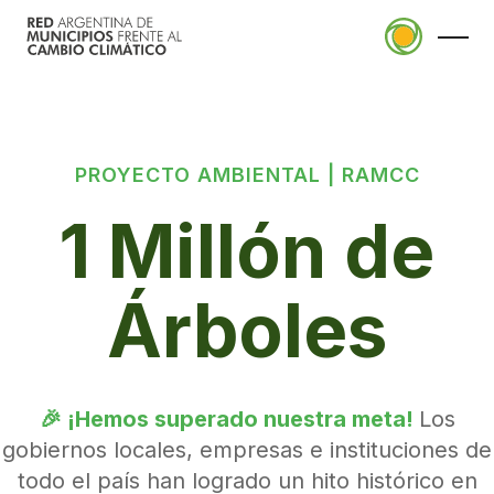
PROYECTO AMBIENTAL | RAMCC
La RAMCC
1 Millón de
Quiénes somos
Planificación
Consejo de Intendentes
Árboles
Plan Local de Acción Climática
ALPA
Municipios Adheridos
Actualidad
(Huella de carbono)
Adherirme a la red
Noticias
Proyectos Climáticos Locales
Pacto Global de Alcaldes por el Clima y
Eventos
Aplicaciones
🎉 ¡Hemos superado nuestra meta!
Los
la Energía
Capacitaciones
gobiernos locales, empresas e instituciones de
CenArb
Objetivos de Desarrollo Sostenible
todo el país han logrado un hito histórico en
Economías Sostenibles