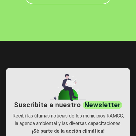
Árboles/
Árboles/
General Pico
Vicuña Mackenna
14/07/26
15/07/26
419
1900
Árboles/
Vicente López
Árboles/
Funes
05/07/26
02/07/26
371
126
Árboles/
Huanchilla
Árboles/
San Miguel
02/07/26
26/06/26
Suscribite a nuestro
Newsletter
Recibí las últimas noticias de los municipios RAMCC,
341
371
la agenda ambiental y las diversas capacitaciones.
¡Sé parte de la acción climática!