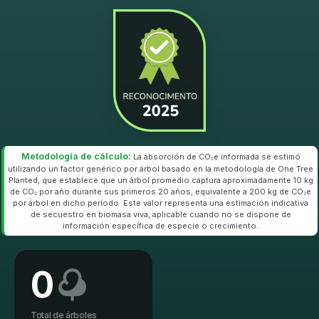
Metodología de cálculo:
La absorción de CO₂e informada se estimó
utilizando un factor genérico por árbol basado en la metodología de One Tree
Planted, que establece que un árbol promedio captura aproximadamente 10 kg
de CO₂ por año durante sus primeros 20 años, equivalente a 200 kg de CO₂e
por árbol en dicho período. Este valor representa una estimación indicativa
de secuestro en biomasa viva, aplicable cuando no se dispone de
información específica de especie o crecimiento.
0
Total de árboles