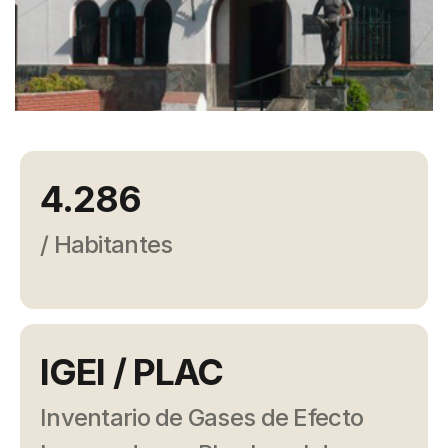
Campañas
Arbolado
Residuos
Proyectos
Empleos Verdes Locales
4.286
Edificios Municipales Energéticamente
Sustentables
/ Habitantes
IGEI / PLAC
Inventario de Gases de Efecto