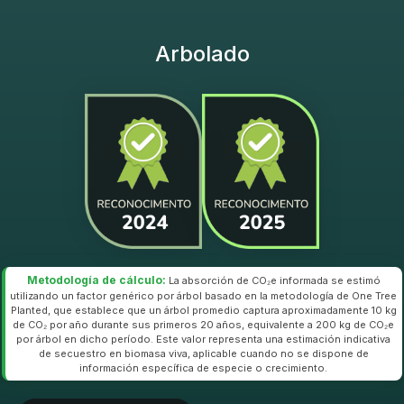
Arbolado
Metodología de cálculo:
La absorción de CO₂e informada se estimó
utilizando un factor genérico por árbol basado en la metodología de One Tree
Planted, que establece que un árbol promedio captura aproximadamente 10 kg
de CO₂ por año durante sus primeros 20 años, equivalente a 200 kg de CO₂e
por árbol en dicho período. Este valor representa una estimación indicativa
de secuestro en biomasa viva, aplicable cuando no se dispone de
información específica de especie o crecimiento.