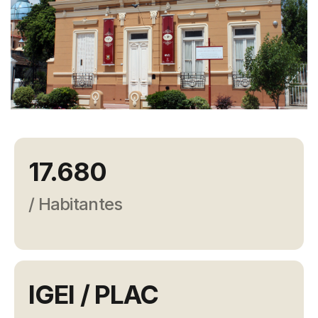
Campañas
Arbolado
Residuos
Proyectos
Empleos Verdes Locales
Edificios Municipales Energéticamente
Sustentables
17.680
/ Habitantes
IGEI / PLAC