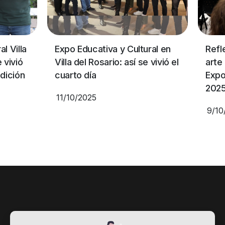
l Villa
Expo Educativa y Cultural en
Refl
 vivió
Villa del Rosario: así se vivió el
arte 
edición
cuarto día
Expo
202
11/10/2025
9/10