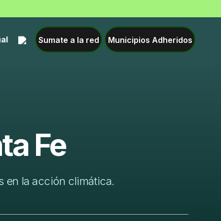
Sumate a la red
Municipios Adheridos
ual
ta Fe
 en la acción climática.