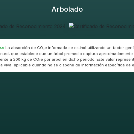
Arbolado
o:
La absorción de CO₂e informada se estimó utilizando un factor gené
nted, que establece que un árbol promedio captura aproximadamente 
ente a 200 kg de CO₂e por árbol en dicho período. Este valor represent
 viva, aplicable cuando no se dispone de información específica de e