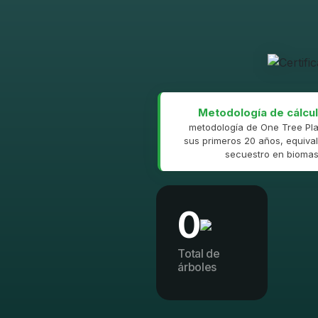
Metodología de cálcul
metodología de One Tree Pla
sus primeros 20 años, equival
secuestro en biomasa
0
Total de
árboles