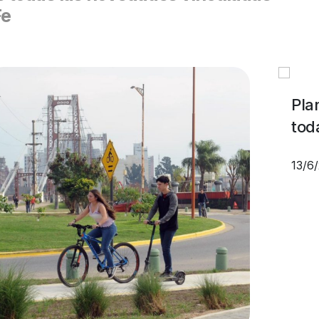
Fe
Pla
tod
13/6