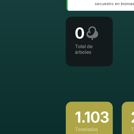
secuestro en biomasa
0
Total de
árboles
1.103
Toneladas
T