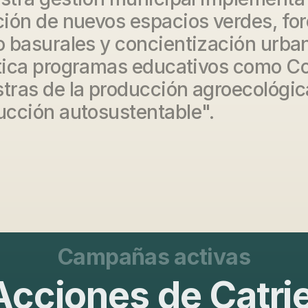
ción de nuevos espacios verdes, for
o basurales y concientización urb
tica programas educativos como Co
tras de la producción agroecológic
ucción autosustentable".
Campañas activas
Acciones de Catrie