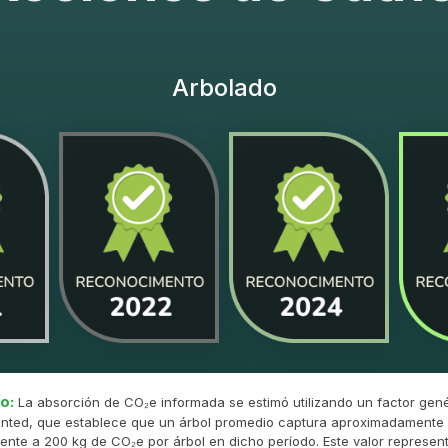
Arbolado
o:
La absorción de CO₂e informada se estimó utilizando un factor gené
nted, que establece que un árbol promedio captura aproximadamente 
ente a 200 kg de CO₂e por árbol en dicho período. Este valor represent