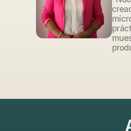
crea
micr
prác
mues
prod