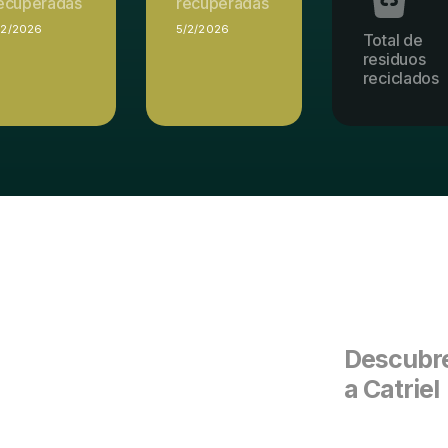
ecuperadas
recuperadas
/2/2026
5/2/2026
Total de
residuos
reciclados
Descubre
a Catriel