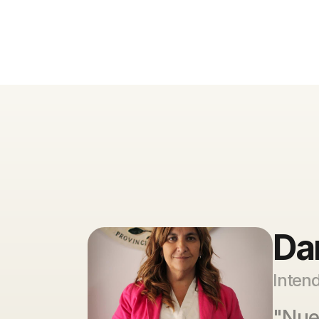
Dan
Intend
"Nue