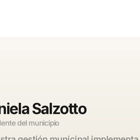
iela Salzotto
ente del municipio
stra gestión municipal implementa p