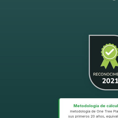
Metodología de cálcul
metodología de One Tree Pla
sus primeros 20 años, equival