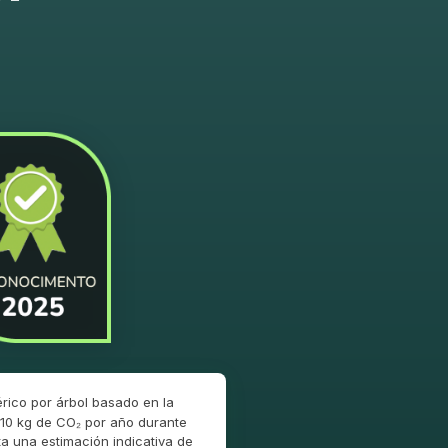
rico por árbol basado en la
10 kg de CO₂ por año durante
a una estimación indicativa de