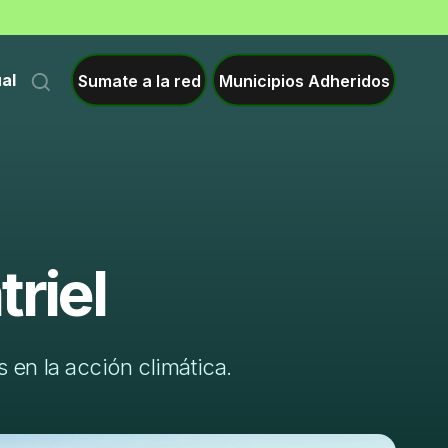
Sumate a la red
Municipios Adheridos
ual
riel
 en la acción climática.