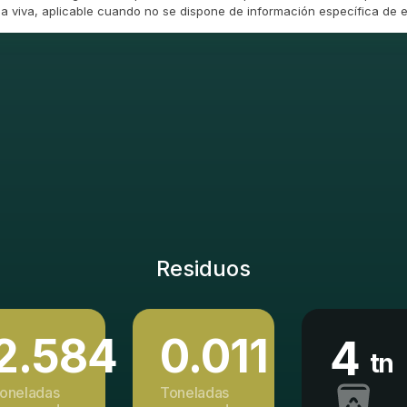
 viva, aplicable cuando no se dispone de información específica de e
Residuos
2.584
0.011
4
tn
oneladas
Toneladas