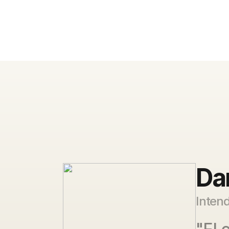
Da
Intend