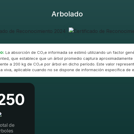
Arbolado
o:
La absorción de CO₂e informada se estimó utilizando un factor gené
nted, que establece que un árbol promedio captura aproximadamente 
ente a 200 kg de CO₂e por árbol en dicho período. Este valor represent
 viva, aplicable cuando no se dispone de información específica de e
250
otal de
rboles