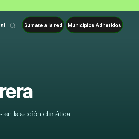
Sumate a la red
Municipios Adheridos
ual
rera
 en la acción climática.