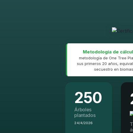
Metodología de cálcul
metodología de One Tree Pla
sus primeros 20 años, equival
secuestro en biomasa
250
Árboles
plantados
24/4/2026
T
á