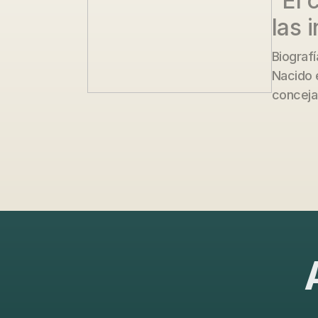
"El 
las 
Biografí
Nacido 
conceja