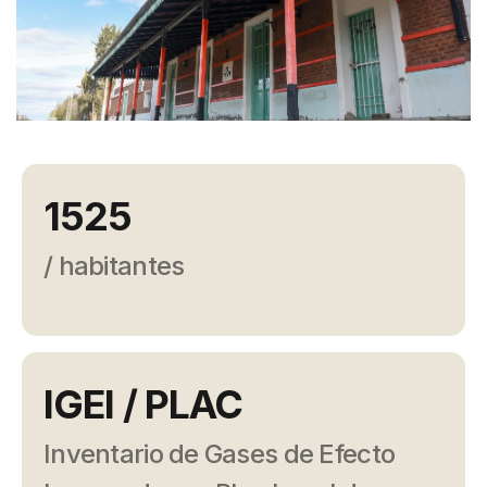
Campañas
Arbolado
Residuos
Proyectos
Empleos Verdes Locales
1525
Edificios Municipales Energéticamente
Sustentables
/ habitantes
IGEI / PLAC
Inventario de Gases de Efecto