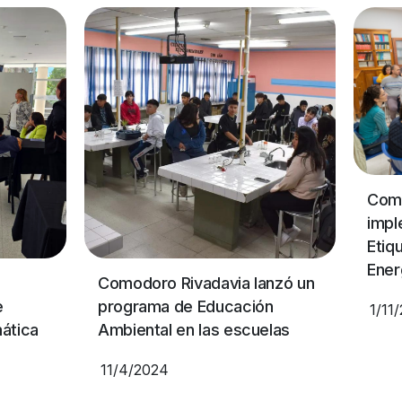
Como
impl
Etiq
Ener
Comodoro Rivadavia lanzó un
e
programa de Educación
1/11
mática
Ambiental en las escuelas
11/4/2024