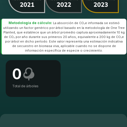
Metodología de cálculo:
La absorción de CO₂e informada se estimó
utilizando un factor genérico por árbol basado en la metodología de One Tree
Planted, que establece que un árbol promedio captura aproximadamente 10 kg
de CO₂ por año durante sus primeros 20 años, equivalente a 200 kg de CO₂e
por árbol en dicho período. Este valor representa una estimación indicativa
de secuestro en biomasa viva, aplicable cuando no se dispone de
información específica de especie o crecimiento.
0
Total de árboles