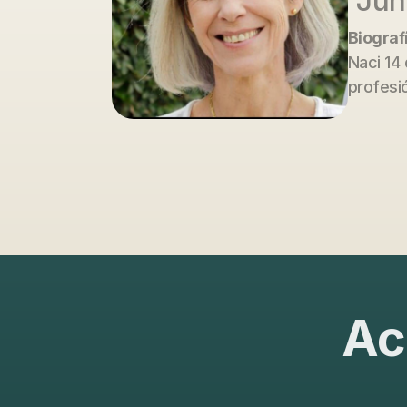
"Jun
Biograf
Naci 14 
profesi
Ac