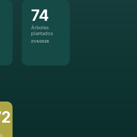
4
371
les
tados
2026
Total de
árboles
72
s