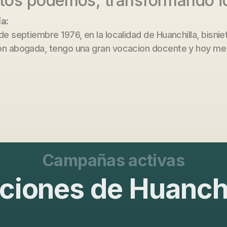
tos podemos, transformando i
ía
:
de septiembre 1976, en la localidad de Huanchilla, bisn
ón abogada, tengo una gran vocacion docente y hoy m
Campañas activas
ciones de Huanchi