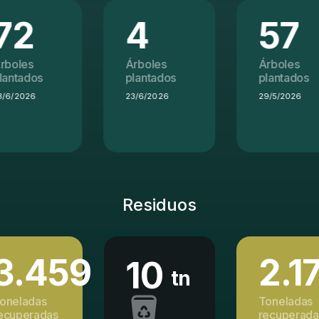
4
57
7
Árboles
Árboles
Árbo
plantados
plantados
plan
23/6/2026
29/5/2026
21/4/
Residuos
3.459
2.1
10
tn
oneladas
Toneladas
ecuperadas
recuperada