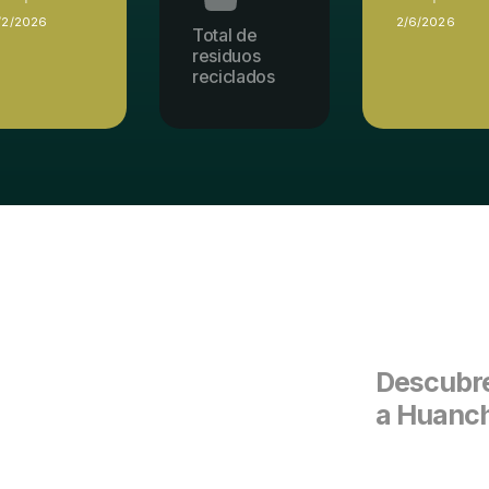
/2/2026
2/6/2026
Total de
residuos
reciclados
Descubre
a Huanch