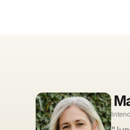
Ma
Intend