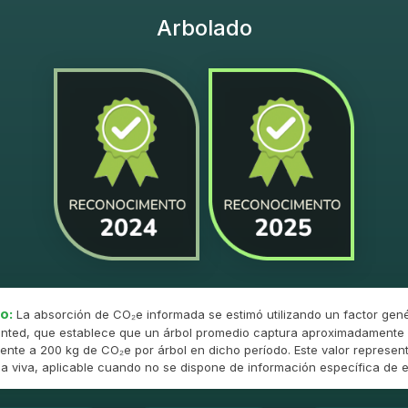
Arbolado
o:
La absorción de CO₂e informada se estimó utilizando un factor gené
nted, que establece que un árbol promedio captura aproximadamente 
ente a 200 kg de CO₂e por árbol en dicho período. Este valor represent
 viva, aplicable cuando no se dispone de información específica de e