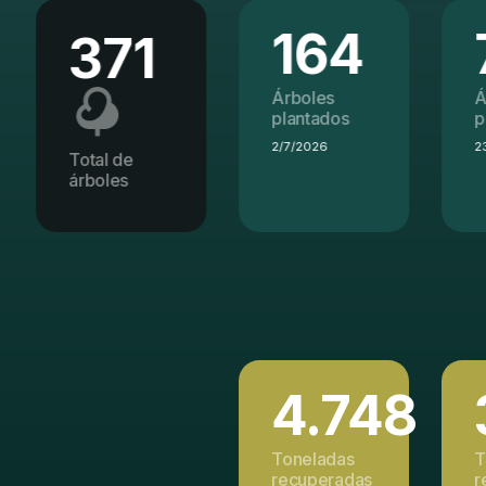
164
72
Árboles
Árboles
plantados
plantados
2/7/2026
23/6/2026
4.748
Toneladas
T
recuperadas
r