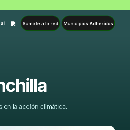
Sumate a la red
Municipios Adheridos
ual
chilla
 en la acción climática.