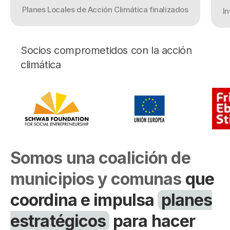
Campañas
Planes Locales de Acción Climática finalizados
In
Arbolado
Residuos
Socios comprometidos con la acción
Proyectos
climática
Empleos Verdes Locales
Edificios Municipales Energéticamente
Sustentables
Somos una coalición de
municipios y comunas
que
coordina e impulsa
planes
estratégicos
para hacer