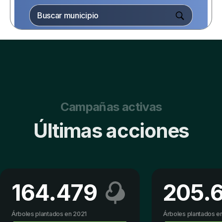
20
12
4
Campañas activas
Últimas acciones
164.479
205.
Árboles plantados en 2021
Árboles plantados e