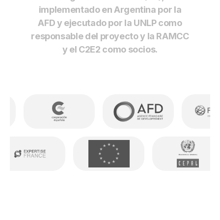
implementado en Argentina por la
AFD y ejecutado por la UNLP como
responsable del proyecto y la RAMCC
y el C2E2 como socios.