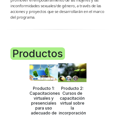
promover el empoderamiento de las mujeres y las
Campañas
inconformidades sexuales/de género, a través de las
acciones y proyectos que se desarrollarán en el marco
Arbolado
del programa.
Residuos
Proyectos
Empleos Verdes Locales
Productos
Edificios Municipales Energéticamente
Sustentables
Producto 1:
Producto 2:
Capacitaciones
Cursos de
virtuales y
capacitación
presenciales
virtual sobre
para uso
la
adecuado de
incorporación