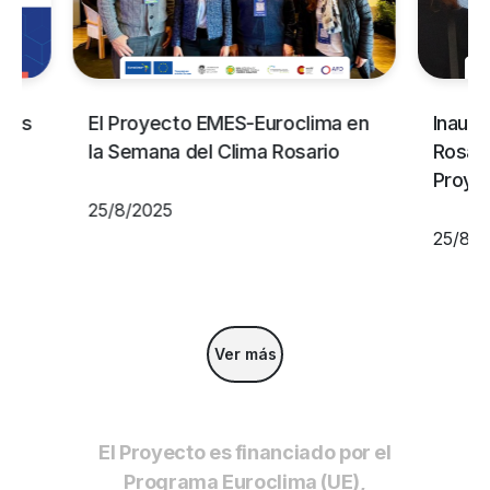
cios
El Proyecto EMES-Euroclima en
Inaugu
te
la Semana del Clima Rosario
Rosari
Proye
25/8/2025
25/8/2
Ver más
El Proyecto es financiado por el
Programa Euroclima (UE),