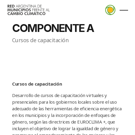
COMPONENTE A
Cursos de capacitación
La RAMCC
Quiénes somos
Planificación
Consejo de Intendentes
Plan Local de Acción Climática
ALPA
Cursos de capacitación
Municipios Adheridos
Actualidad
(Huella de carbono)
Desarrollo de cursos de capacitación virtuales y
Adherirme a la red
Noticias
Proyectos Climáticos Locales
presenciales para los gobiernos locales sobre el uso
adecuado de las herramientas de eficiencia energética
Pacto Global de Alcaldes por el Clima y
Eventos
Aplicaciones
en los municipios y la incorporación de enfoques de
la Energía
Capacitaciones
género, según las directrices de EUROCLIMA +, que
CenArb
Objetivos de Desarrollo Sostenible
incluyen el objetivo de lograr la igualdad de género y
Economías Sostenibles