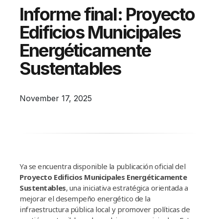
Campañas
Informe final: Proyecto
Arbolado
Edificios Municipales
Residuos
Energéticamente
Proyectos
Sustentables
Empleos Verdes Locales
Edificios Municipales Energéticamente
November 17, 2025
Sustentables
Ya se encuentra disponible la publicación oficial del
Proyecto Edificios Municipales Energéticamente
Sustentables
, una iniciativa estratégica orientada a
mejorar el desempeño energético de la
infraestructura pública local y promover políticas de