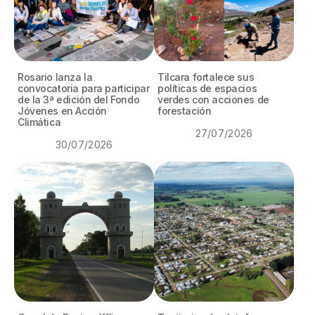
Campañas
Arbolado
Residuos
Rosario lanza la
Tilcara fortalece sus
Proyectos
convocatoria para participar
políticas de espacios
de la 3ª edición del Fondo
verdes con acciones de
Jóvenes en Acción
forestación
Empleos Verdes Locales
Climática
27/07/2026
Edificios Municipales Energéticamente
30/07/2026
Sustentables