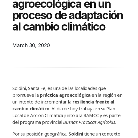
agroecológica en un
Campañas
proceso de adaptación
Arbolado
al cambio climático
Residuos
Proyectos
March 30, 2020
Empleos Verdes Locales
Edificios Municipales Energéticamente
Sustentables
Soldini, Santa Fe, es una de las localidades que
promueve la
práctica agroecológica
en la región en
un intento de incrementar la
resiliencia
frente al
cambio climático
. Al dí­a de hoy trabaja en su Plan
Local de Acción Climática junto a la RAMCC y es parte
del programa provincial
Buenas Prácticas Agrí­colas
.
Por su posición geográfica,
Soldini
tiene un contexto