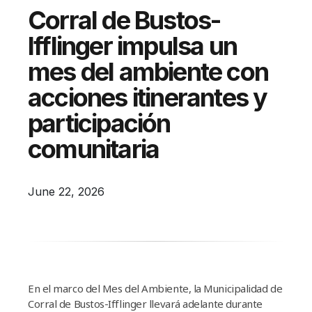
Campañas
Corral de Bustos-
Arbolado
Ifflinger impulsa un
Residuos
mes del ambiente con
Proyectos
acciones itinerantes y
Empleos Verdes Locales
participación
Edificios Municipales Energéticamente
comunitaria
Sustentables
June 22, 2026
En el marco del Mes del Ambiente, la Municipalidad de
Corral de Bustos-Ifflinger llevará adelante durante