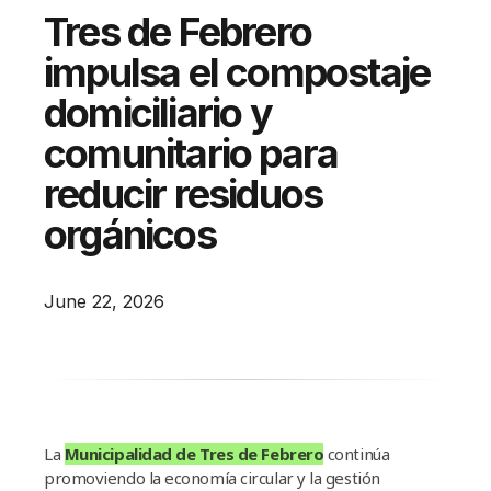
Campañas
Tres de Febrero
Arbolado
impulsa el compostaje
Residuos
domiciliario y
Proyectos
comunitario para
Empleos Verdes Locales
reducir residuos
Edificios Municipales Energéticamente
orgánicos
Sustentables
June 22, 2026
La
Municipalidad de Tres de Febrero
continúa
promoviendo la economía circular y la gestión