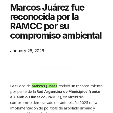
Campañas
Marcos Juárez fue
Arbolado
reconocida por la
Residuos
RAMCC por su
Proyectos
compromiso ambiental
Empleos Verdes Locales
Edificios Municipales Energéticamente
January 26, 2026
Sustentables
La ciudad de
Marcos Juárez
recibió un reconocimiento
por parte de la
Red Argentina de Municipios frente
al Cambio Climático
(RAMCC), en virtud del
compromiso demostrado durante el año 2025 en la
implementación de políticas de arbolado urbano y