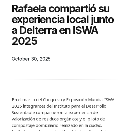
Campañas
Rafaela compartió su
Arbolado
experiencia local junto
Residuos
a Delterra en ISWA
Proyectos
2025
Empleos Verdes Locales
Edificios Municipales Energéticamente
October 30, 2025
Sustentables
En el marco del Congreso y Exposición Mundial ISWA
2025 integrantes del Instituto para el Desarrollo
Sustentable compartieron la experiencia de
valorización de residuos orgánicos y el piloto de
compostaje domiciliario realizado en la ciudad.