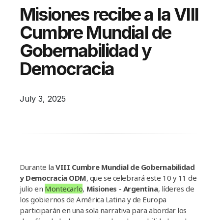
Campañas
Misiones recibe a la VIII
Arbolado
Cumbre Mundial de
Residuos
Gobernabilidad y
Proyectos
Democracia
Empleos Verdes Locales
Edificios Municipales Energéticamente
July 3, 2025
Sustentables
Durante la
VIII Cumbre Mundial de Gobernabilidad
y Democracia ODM
, que se celebrará este 10 y 11 de
julio en
Montecarlo
,
Misiones - Argentina
, líderes de
los gobiernos de América Latina y de Europa
participarán en una sola narrativa para abordar los