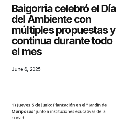
Campañas
Baigorria celebró el Día
Arbolado
del Ambiente con
Residuos
múltiples propuestas y
Proyectos
continua durante todo
Empleos Verdes Locales
el mes
Edificios Municipales Energéticamente
Sustentables
June 6, 2025
1) Jueves 5 de junio: Plantación en el "Jardín de
Mariposas
" junto a instituciones educativas de la
ciudad.