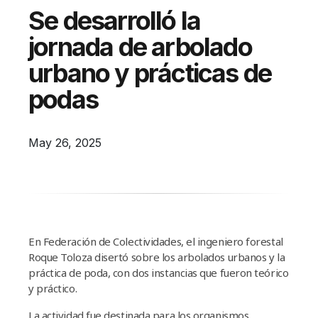
Campañas
Se desarrolló la
Arbolado
jornada de arbolado
Residuos
urbano y prácticas de
Proyectos
podas
Empleos Verdes Locales
Edificios Municipales Energéticamente
May 26, 2025
Sustentables
En Federación de Colectividades, el ingeniero forestal
Roque Toloza disertó sobre los arbolados urbanos y la
práctica de poda, con dos instancias que fueron teórico
y práctico.
La actividad fue destinada para los organismos,