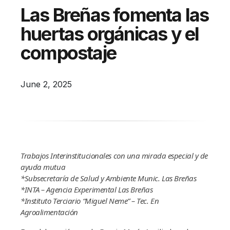
Campañas
Las Breñas fomenta las
Arbolado
huertas orgánicas y el
Residuos
compostaje
Proyectos
Empleos Verdes Locales
June 2, 2025
Edificios Municipales Energéticamente
Sustentables
Trabajos Interinstitucionales
con una mirada especial y de
ayuda mutua
*Subsecretaría de Salud y Ambiente Munic. Las Breñas
*INTA – Agencia Experimental Las Breñas
*Instituto Terciario “Miguel Neme” – Tec. En
Agroalimentación