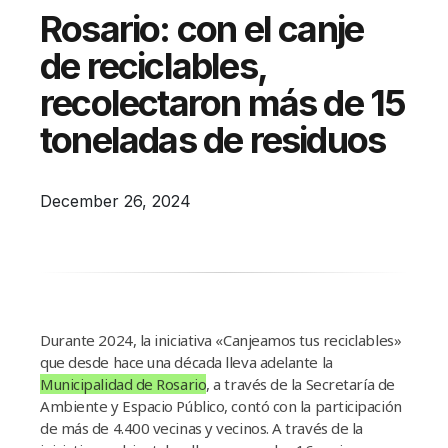
Campañas
Rosario: con el canje
Arbolado
de reciclables,
Residuos
recolectaron más de 15
Proyectos
toneladas de residuos
Empleos Verdes Locales
Edificios Municipales Energéticamente
December 26, 2024
Sustentables
Durante 2024, la iniciativa «Canjeamos tus reciclables»
que desde hace una década lleva adelante la
Municipalidad de Rosario
, a través de la Secretaría de
Ambiente y Espacio Público, contó con la participación
de más de 4.400 vecinas y vecinos. A través de la