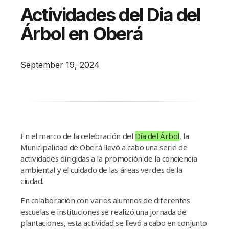
Campañas
Actividades del Dia del
Arbolado
Árbol en Oberá
Residuos
Proyectos
September 19, 2024
Empleos Verdes Locales
Edificios Municipales Energéticamente
Sustentables
En el marco de la celebración del
Día del Árbol
, la
Municipalidad de Oberá llevó a cabo una serie de
actividades dirigidas a la promoción de la conciencia
ambiental y el cuidado de las áreas verdes de la
ciudad.
En colaboración con varios alumnos de diferentes
escuelas e instituciones se realizó una jornada de
plantaciones, esta actividad se llevó a cabo en conjunto