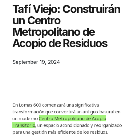
Campañas
Tafí Viejo: Construirán
Arbolado
un Centro
Residuos
Metropolitano de
Proyectos
Acopio de Residuos
Empleos Verdes Locales
Edificios Municipales Energéticamente
September 19, 2024
Sustentables
En Lomas 600 comenzará una significativa
transformación que convertirá un antiguo basural en
un moderno
Centro Metropolitano de Acopio
Transitorio
, un espacio acondicionado y reorganizado
para una gestión más eficiente de los residuos.