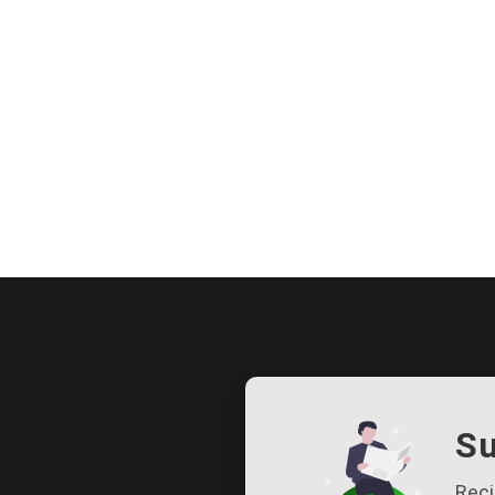
Su
Reci