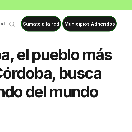
Sumate a la red
Municipios Adheridos
ual
a, el pueblo más
Córdoba, busca
indo del mundo