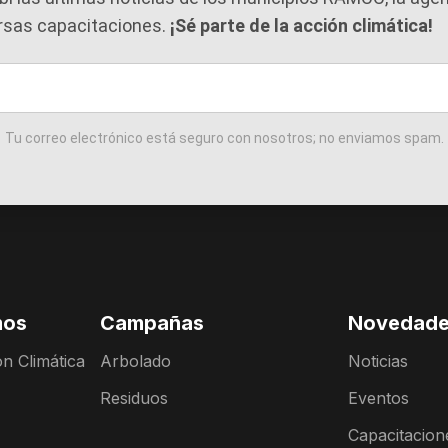
rsas capacitaciones.
¡Sé parte de la acción climática!
Tu correo electrónico está seguro con nosotros; no enviamos spam.
mos
Campañas
Novedad
n Climática
Arbolado
Noticias
Residuos
Eventos
Capacitacion