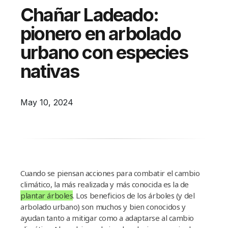
Campañas
Chañar Ladeado:
Arbolado
pionero en arbolado
Residuos
urbano con especies
Proyectos
nativas
Empleos Verdes Locales
Edificios Municipales Energéticamente
May 10, 2024
Sustentables
Cuando se piensan acciones para combatir el cambio
climático, la más realizada y más conocida es la de
plantar árboles
. Los beneficios de los árboles (y del
arbolado urbano) son muchos y bien conocidos y
ayudan tanto a mitigar como a adaptarse al cambio