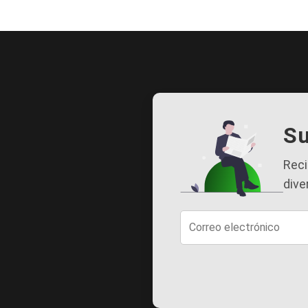
Su
Reci
dive