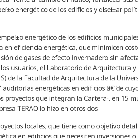
í±o energético de los edificios y diseí±ar polí­t
mpeí±o energético de los edificios municipales
 en eficiencia energética, que minimicen cost
ión de gases de efecto invernadero sin afectar 
 los usuarios, el Laboratorio de Arquitectura y
S) de la Facultad de Arquitectura de la Univer
7 auditorí­as energéticas en edificios â€“de cu
s proyectos que integran la Cartera-, en 15 m
mpresa TERAO lo hizo en otros dos
royectos locales, que tiene como objetivo detal
gética en edificios que necesiten inversiones 