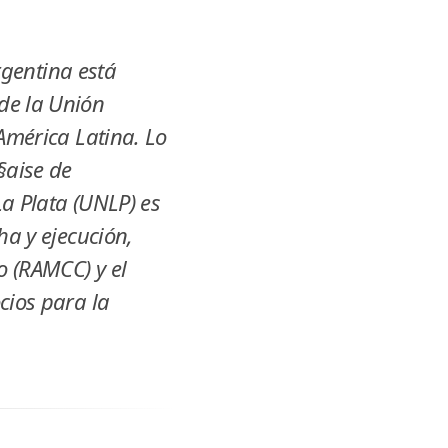
rgentina está
de la Unión
América Latina. Lo
§aise de
a Plata (UNLP) es
ha y ejecución,
o (RAMCC) y el
cios para la