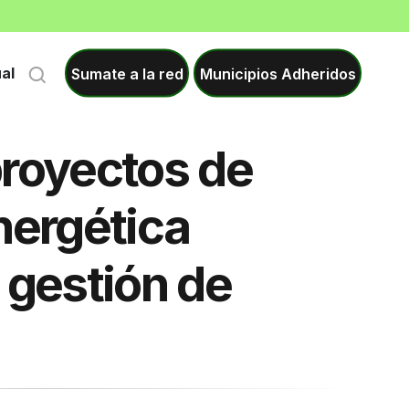
Sumate a la red
Municipios Adheridos
ual
proyectos de
nergética
 gestión de