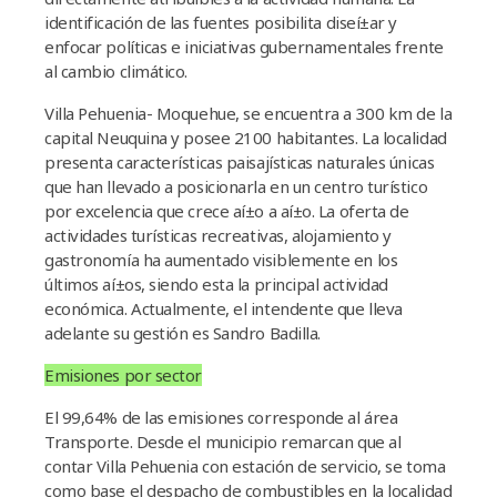
identificación de las fuentes posibilita diseí±ar y
enfocar polí­ticas e iniciativas gubernamentales frente
al cambio climático.
Villa Pehuenia- Moquehue, se encuentra a 300 km de la
capital Neuquina y posee 2100 habitantes. La localidad
presenta caracterí­sticas paisají­sticas naturales únicas
que han llevado a posicionarla en un centro turí­stico
por excelencia que crece aí±o a aí±o. La oferta de
actividades turí­sticas recreativas, alojamiento y
gastronomí­a ha aumentado visiblemente en los
últimos aí±os, siendo esta la principal actividad
económica. Actualmente, el intendente que lleva
adelante su gestión es Sandro Badilla.
Emisiones por sector
El 99,64% de las emisiones corresponde al área
Transporte. Desde el municipio remarcan que al
contar Villa Pehuenia con estación de servicio, se toma
como base el despacho de
combustibles en la localidad