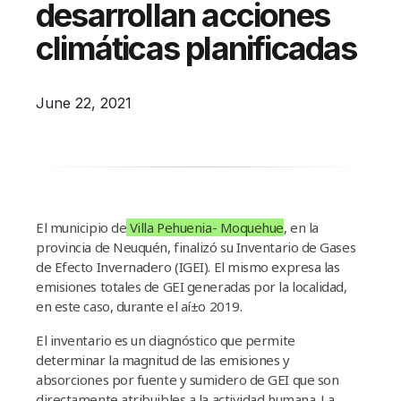
desarrollan acciones
Campañas
climáticas planificadas
Arbolado
Residuos
June 22, 2021
Proyectos
Empleos Verdes Locales
Edificios Municipales Energéticamente
Sustentables
El municipio de
Villa Pehuenia- Moquehue
, en la
provincia de Neuquén, finalizó su Inventario de Gases
de Efecto Invernadero (IGEI). El mismo expresa las
emisiones totales de GEI generadas por la localidad,
en este caso, durante el aí±o 2019.
El inventario es un diagnóstico que permite
determinar la magnitud de las emisiones y
absorciones por fuente y sumidero de GEI que son
directamente atribuibles a la actividad humana. La