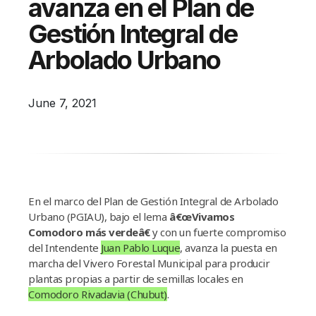
avanza en el Plan de
Campañas
Gestión Integral de
Arbolado
Arbolado Urbano
Residuos
Proyectos
June 7, 2021
Empleos Verdes Locales
Edificios Municipales Energéticamente
Sustentables
En el marco del Plan de Gestión Integral de Arbolado
Urbano (PGIAU), bajo el lema
â€œVivamos
Comodoro más verdeâ€
y con un fuerte compromiso
del Intendente
Juan Pablo Luque
, avanza la puesta en
marcha del Vivero Forestal Municipal para producir
plantas propias a partir de semillas locales en
Comodoro Rivadavia (Chubut)
.