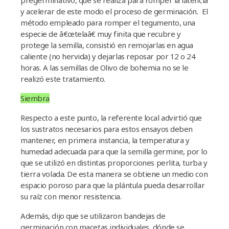
pregerminativo, que se realiza para romper la latencia
y acelerar de este modo el proceso de germinación. El
método empleado para romper el tegumento, una
especie de â€œtelaâ€ muy finita que recubre y
protege la semilla, consistió en remojarlas en agua
caliente (no hervida) y dejarlas reposar por 12 o 24
horas. A las semillas de Olivo de bohemia no se le
realizó este tratamiento.
Siembra
Respecto a este punto, la referente local advirtió que
los sustratos necesarios para estos ensayos deben
mantener, en primera instancia, la temperatura y
humedad adecuada para que la semilla germine, por lo
que se utilizó en distintas proporciones perlita, turba y
tierra volada. De esta manera se obtiene un medio con
espacio poroso para que la plántula pueda desarrollar
su raí­z con menor resistencia.
Además, dijo que se utilizaron bandejas de
germinación con macetas individuales, dónde se