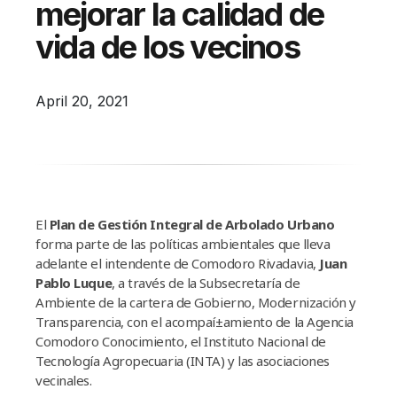
mejorar la calidad de
Campañas
vida de los vecinos
Arbolado
Residuos
April 20, 2021
Proyectos
Empleos Verdes Locales
Edificios Municipales Energéticamente
Sustentables
El
Plan de Gestión Integral de Arbolado Urbano
forma parte de las polí­ticas ambientales que lleva
adelante el intendente de Comodoro Rivadavia,
Juan
Pablo Luque
, a través de la Subsecretarí­a de
Ambiente de la cartera de Gobierno, Modernización y
Transparencia, con el acompaí±amiento de la Agencia
Comodoro Conocimiento, el Instituto Nacional de
Tecnologí­a Agropecuaria (INTA) y las asociaciones
vecinales.