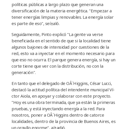
polí­ticas públicas a largo plazo que generan una
diversificación de la materia energética. "Empezar a
tener energí­as limpias y renovables. La energí­a solar
es parte de eso", seí±aló.
Seguidamente, Pinto explicó "La gente va verse
beneficiada en el sentido de que si la localidad tiene
algunos bajones de intensidad por cuestiones de la
red, esto va a inyectar en el momento necesario para
que eso no ocurra. El parque genera energí­a, si hay un
corte tiene que ver con la distribución, no con la
generación".
En tanto que el delegado de OÂ´Higgins, César Lucci,
destacó la actitud polí­tica del intendente municipal Ví­
ctor Aiola, en apoyar y colaborar con este proyecto.
"Hoy es una obra terminada, que ya están la primeras
pruebas, y está inyectando energí­a a la red. Para
nosotros, poner a OÂ´Higgins dentro de catorce
localidades, dentro de la provincia de Buenos Aires, es
un orgullo enorme", aí±adió.