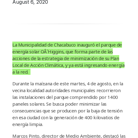
August 6, 2020
Campañas
Arbolado
Residuos
Proyectos
La Municipalidad de Chacabuco inauguró el parque de
Empleos Verdes Locales
energí­a solar OÂ´Higgins, que forma parte de las
acciones de la estrategia de minimización de su Plan
Edificios Municipales Energéticamente
Local de Acción Climática, y ya está ingresando energí­a
Sustentables
a la red.
Durante la maí±ana de este martes, 4 de agosto, en la
vecina localidad autoridades municipales recorrieron
las instalaciones del parque comprendido por 1400
paneles solares. Se busca poder minimizar las
consecuencias que se producen por la baja de tensión
en esa ciudad con la generación de 400 kilovatios de
energí­a limpia.
Marcos Pinto, director de Medio Ambiente, destacó las