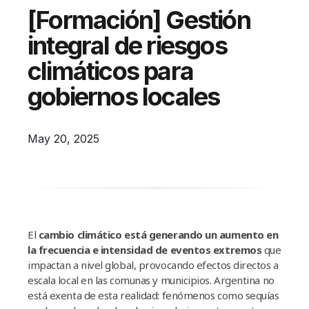
Campañas
[Formación] Gestión
Arbolado
integral de riesgos
Residuos
climáticos para
Proyectos
gobiernos locales
Empleos Verdes Locales
Edificios Municipales Energéticamente
May 20, 2025
Sustentables
El
cambio climático
está generando un aumento en
la frecuencia e intensidad de eventos extremos
que
impactan a nivel global, provocando efectos directos a
escala local en las comunas y municipios. Argentina no
está exenta de esta realidad: fenómenos como sequías