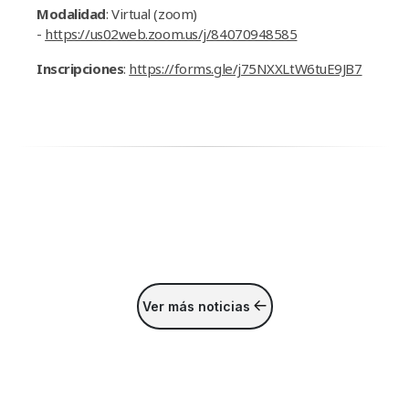
Modalidad
: Virtual (zoom)
-
https://us02web.zoom.us/j/84070948585
Inscripciones
:
https://forms.gle/j75NXXLtW6tuE9JB7
Ver más noticias