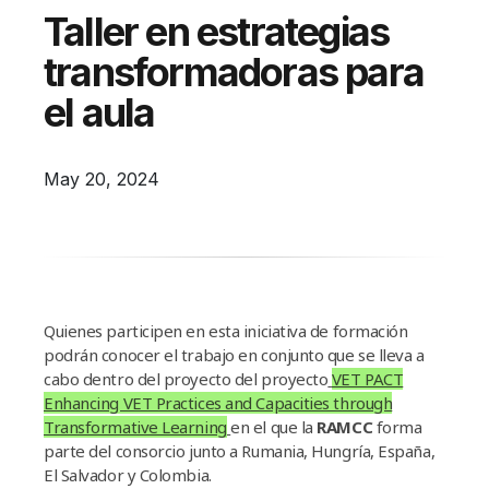
Campañas
Taller en estrategias
Arbolado
transformadoras para
Residuos
el aula
Proyectos
Empleos Verdes Locales
May 20, 2024
Edificios Municipales Energéticamente
Sustentables
Quienes participen en esta iniciativa de formación
podrán conocer el trabajo en conjunto que se lleva a
cabo dentro del proyecto del proyecto
VET PACT
Enhancing VET Practices and Capacities through
Transformative Learning
en el que la
RAMCC
forma
parte del consorcio junto a Rumania, Hungría, España,
El Salvador y Colombia.