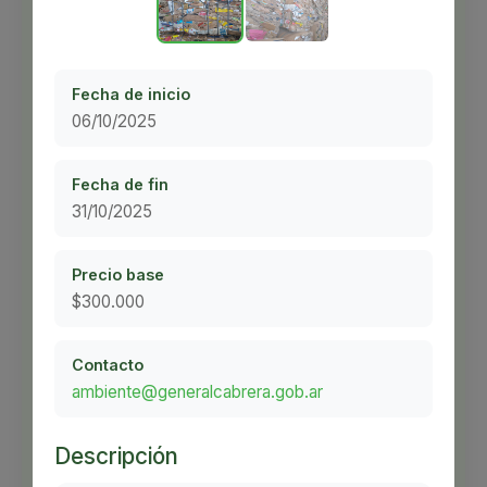
para generar
Campañas
Arbolado
nuevas
Residuos
Fecha de inicio
oportunidades y
06/10/2025
Proyectos
Empleos Verdes Locales
potenciar la
Fecha de fin
31/10/2025
Edificios Municipales Energéticamente
economía circular
Sustentables
Precio base
$300.000
Mercado circular es una plataforma de
Contacto
remates donde empresas y
ambiente@generalcabrera.gob.ar
emprendedores, pueden ofrecer sus
productos/servicios para ser adquiridos
Descripción
por otros.