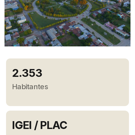
Campañas
Arbolado
Residuos
Proyectos
Empleos Verdes Locales
Edificios Municipales Energéticamente
Sustentables
2.353
Habitantes
IGEI / PLAC